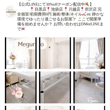
【公式LINEにて30%offクーポン配信中
】
目黒店
池袋店
川越店
所沢店
完
全個室/初期費用0円
施術/整体/ネイル
etc
静かな
環境でゆったり過ごせるお部屋
ここで開業準
備を始めませんか？
お問い合わせはDMorLINEま
で